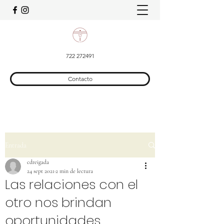
722 272491
Contacto
Entrada
cdreigada
24 sept 2021
2 min de lectura
Las relaciones con el
otro nos brindan
oportunidades